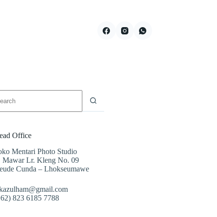
ead Office
oko Mentari Photo Studio
l. Mawar Lr. Kleng No. 09
eude Cunda – Lhokseumawe
akazulham@gmail.com
+62) 823 6185 7788