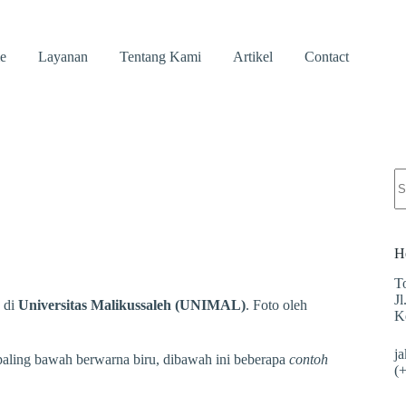
e
Layanan
Tentang Kami
Artikel
Contact
H
T
J
 di
Universitas Malikussaleh (UNIMAL)
. Foto oleh
K
j
aling bawah berwarna biru, dibawah ini beberapa
contoh
(