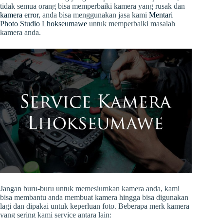
tidak semua orang bisa memperbaiki kamera yang rusak dan
kamera error
, anda bisa menggunakan jasa kami
Mentari
Photo Studio Lhokseumawe
untuk memperbaiki masalah
kamera anda.
Jangan buru-buru untuk memesiumkan kamera anda, kami
bisa membantu anda membuat kamera hingga bisa digunakan
lagi dan dipakai untuk keperluan foto. Beberapa merk kamera
yang sering kami service antara lain: