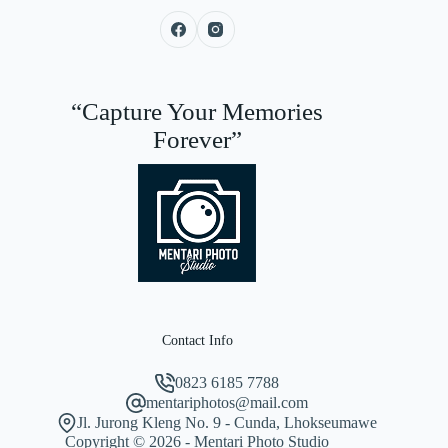
“Capture Your Memories
Forever”
Contact Info
0823 6185 7788
mentariphotos@mail.com
Jl. Jurong Kleng No. 9 - Cunda, Lhokseumawe
Copyright © 2026 - Mentari Photo Studio