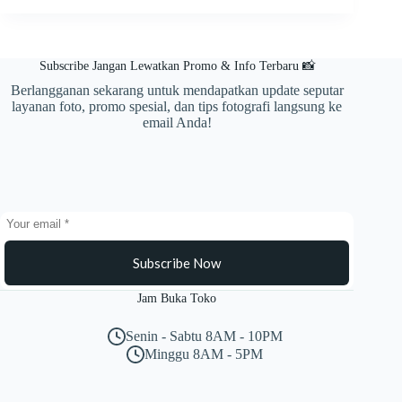
Cara
Mengatasi
Kamera
HP
Subscribe Jangan Lewatkan Promo & Info Terbaru 📸
Tidak
Bisa
Berlangganan sekarang untuk mendapatkan update seputar
Dibuka
layanan foto, promo spesial, dan tips fotografi langsung ke
dan
email Anda!
Error
Subscribe Now
Jam Buka Toko
Senin - Sabtu 8AM - 10PM
Minggu 8AM - 5PM