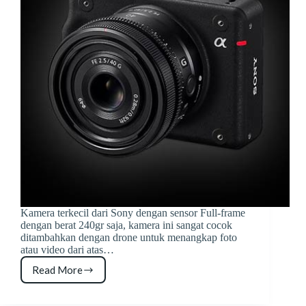
Kamera terkecil dari Sony dengan sensor Full-frame
dengan berat 240gr saja, kamera ini sangat cocok
ditambahkan dengan drone untuk menangkap foto
atau video dari atas…
Read More
Sony
ILX-
LR1