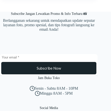
Review,
Kamera
Fulll-
Subscribe Jangan Lewatkan Promo & Info Terbaru 📸
Frame
Untuk
Berlangganan sekarang untuk mendapatkan update seputar
Drone
layanan foto, promo spesial, dan tips fotografi langsung ke
email Anda!
Subscribe Now
Jam Buka Toko
Senin - Sabtu 8AM - 10PM
Minggu 8AM - 5PM
Social Media