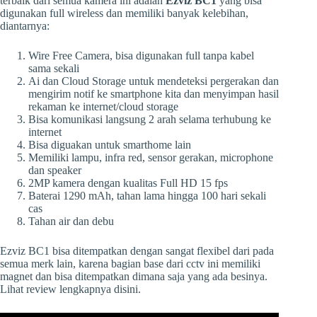
terbaik dari semua kamera ini adalah
Ezviz BC1
yang bisa
digunakan full wireless dan memiliki banyak kelebihan,
diantarnya:
Wire Free Camera, bisa digunakan full tanpa kabel
sama sekali
Ai dan Cloud Storage untuk mendeteksi pergerakan dan
mengirim notif ke smartphone kita dan menyimpan hasil
rekaman ke internet/cloud storage
Bisa komunikasi langsung 2 arah selama terhubung ke
internet
Bisa diguakan untuk smarthome lain
Memiliki lampu, infra red, sensor gerakan, microphone
dan speaker
2MP kamera dengan kualitas Full HD 15 fps
Baterai 1290 mAh, tahan lama hingga 100 hari sekali
cas
Tahan air dan debu
Ezviz BC1 bisa ditempatkan dengan sangat flexibel dari pada
semua merk lain, karena bagian base dari cctv ini memiliki
magnet dan bisa ditempatkan dimana saja yang ada besinya.
Lihat review lengkapnya disini.